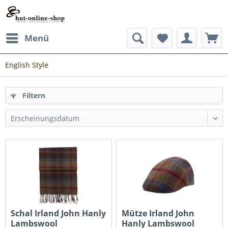
Menü
English Style
Filtern
Schal Irland John Hanly
Mütze Irland John
Lambswool
Hanly Lambswool