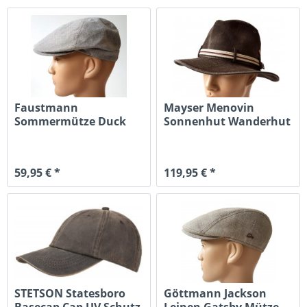
Faustmann
Mayser Menovin
Sommermütze Duck
Sonnenhut Wanderhut
Cap Mütze UV 80 taupe
UV Schutz 80...
59,95 € *
119,95 € *
STETSON Statesboro
Göttmann Jackson
Basecap Cap UV Schutz
Leinen Gatsby Mütze