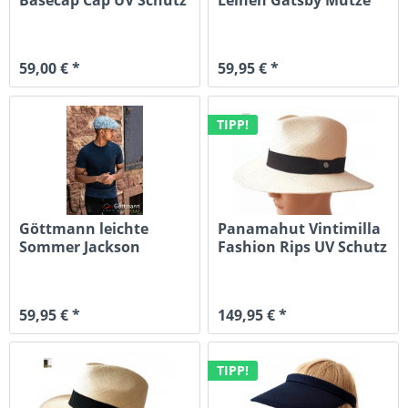
braun...
mit UV Schutz
59,00 € *
59,95 € *
TIPP!
Göttmann leichte
Panamahut Vintimilla
Sommer Jackson
Fashion Rips UV Schutz
Gatsby Mütze...
50
59,95 € *
149,95 € *
TIPP!